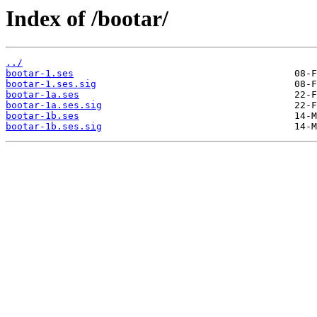
Index of /bootar/
../
bootar-1.ses
bootar-1.ses.sig
bootar-1a.ses
bootar-1a.ses.sig
bootar-1b.ses
bootar-1b.ses.sig